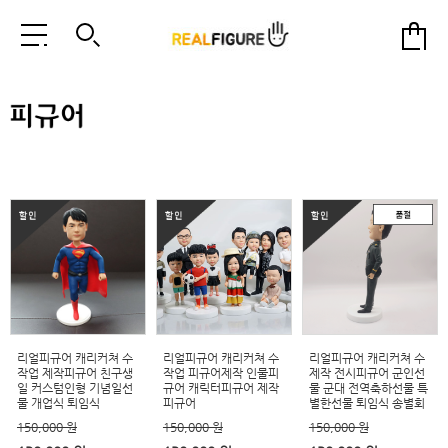
리얼피규어 캐리커쳐 수
리얼피규어 캐리커쳐 수
리얼피규어 캐리커쳐 수
작업 제작피규어 친구생
작업 피규어제작 인물피
제작 전시피규어 군인선
일 커스텀인형 기념일선
규어 캐릭터피규어 제작
물 군대 전역축하선물 특
물 개업식 퇴임식
피규어
별한선물 퇴임식 송별회
150,000 원
150,000 원
150,000 원