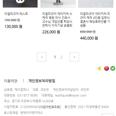
리얼피규어 테스트
리얼피규어 캐리커쳐 수
리얼피규어 캐리커쳐 피
제작 병원 의사 간호사
규어 제작 4인용 입학식
150,000 원
교수님 개업선물 퇴임식
결혼식 웨딩축하선물 기
은퇴식 이직기념 송별회
념품
130,000 원
226,000 원
600,000 원
440,000 원
1
2
이용약관
개인정보처리방침
상호명 : 제이컴퍼니
대표 : 조민우
개인정보처리담당자 : 조민우
대표번호 : 031-877-9096
대표메일 : realfigure@naver.com
주소 : 경기도 의정부시 태평로14 303호
사업자번호 : 2102099340
통신판매 : 2021-의정부흥선-0404
[사업자번호조회]
호스팅제공 : 엔에이치엔커머스