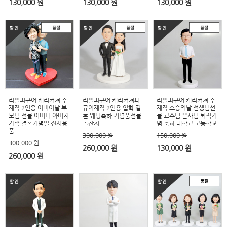
130,000 원
130,000 원
130,000 원
리얼피규어 캐리커쳐 수
리얼피규어 캐리커쳐피
리얼피규어 캐리커쳐 수
제작 2인용 어버이날 부
규어제작 2인용 입학 결
제작 스승의날 선생님선
모님 선물 어머니 아버지
혼 웨딩축하 기념품선물
물 교수님 은사님 퇴직기
가족 결혼기념일 전시용
돌잔치
념 축하 대학교 고등학교
품
300,000 원
150,000 원
300,000 원
260,000 원
130,000 원
260,000 원